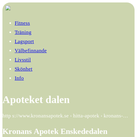
Fitness
Träning
Lagsport
Välbefinnande
Livsstil
Skönhet
Info
Apoteket dalen
http s://www.kronansapotek.se › hitta-apotek › kronans-…
Kronans Apotek Enskededalen