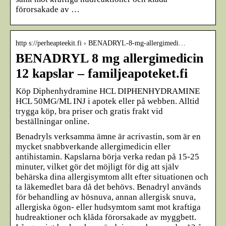
förorsakade av …
http s://perheapteekit.fi › BENADRYL-8-mg-allergimedi…
BENADRYL 8 mg allergimedicin
12 kapslar – familjeapoteket.fi
Köp Diphenhydramine HCL DIPHENHYDRAMINE
HCL 50MG/ML INJ i apotek eller på webben. Alltid
trygga köp, bra priser och gratis frakt vid
beställningar online.
Benadryls verksamma ämne är acrivastin, som är en
mycket snabbverkande allergimedicin eller
antihistamin. Kapslarna börja verka redan på 15-25
minuter, vilket gör det möjligt för dig att själv
behärska dina allergisymtom allt efter situationen och
ta läkemedlet bara då det behövs. Benadryl används
för behandling av hösnuva, annan allergisk snuva,
allergiska ögon- eller hudsymtom samt mot kraftiga
hudreaktioner och klåda förorsakade av myggbett.