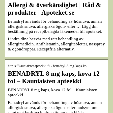
Allergi & överkänslighet | Råd &
produkter | Apoteket.se
Benadryl används för behandling av hösnuva, annan
allergisk snuva, allergiska ögon- eller … Lägg din
beställning på receptbelagda läkemedel till apoteket.
Lindra dina besvär med rätt behandling av
allergimedicin. Antihistamin, allergitabletter, nässpray
& ögondroppar. Receptfria alternativ.
http s://kauniaistenapteekki.fi › benadryl-8-mg-kaps-ko…
BENADRYL 8 mg kaps, kova 12
fol – Kauniaisten apteekki
BENADRYL 8 mg kaps, kova 12 fol – Kauniaisten
apteekki
Benadryl används för behandling av hösnuva, annan
allergisk snuva, allergiska ögon- eller hudsymtom
samt mot kraftiga hudreaktioner och klåda