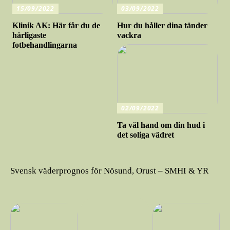
15/09/2022
03/09/2022
Klinik AK: Här får du de
Hur du håller dina tänder
härligaste
vackra
fotbehandlingarna
02/09/2022
Ta väl hand om din hud i
det soliga vädret
Svensk väderprognos för Nösund, Orust – SMHI & YR