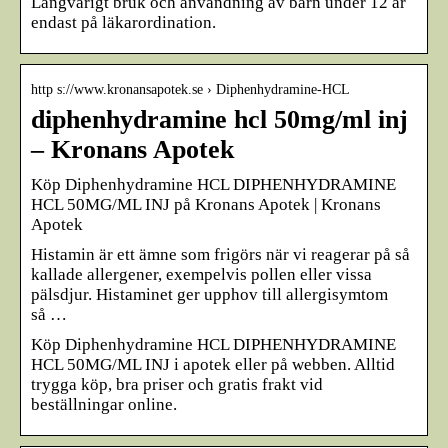
Långvarigt bruk och användning av barn under 12 år
endast på läkarordination.
http s://www.kronansapotek.se › Diphenhydramine-HCL
diphenhydramine hcl 50mg/ml inj
– Kronans Apotek
Köp Diphenhydramine HCL DIPHENHYDRAMINE
HCL 50MG/ML INJ på Kronans Apotek | Kronans
Apotek
Histamin är ett ämne som frigörs när vi reagerar på så
kallade allergener, exempelvis pollen eller vissa
pälsdjur. Histaminet ger upphov till allergisymtom
så …
Köp Diphenhydramine HCL DIPHENHYDRAMINE
HCL 50MG/ML INJ i apotek eller på webben. Alltid
trygga köp, bra priser och gratis frakt vid
beställningar online.