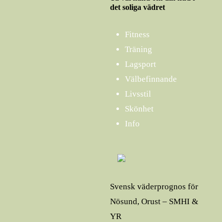
det soliga vädret
Fitness
Träning
Lagsport
Välbefinnande
Livsstil
Skönhet
Info
Svensk väderprognos för
Nösund, Orust – SMHI &
YR