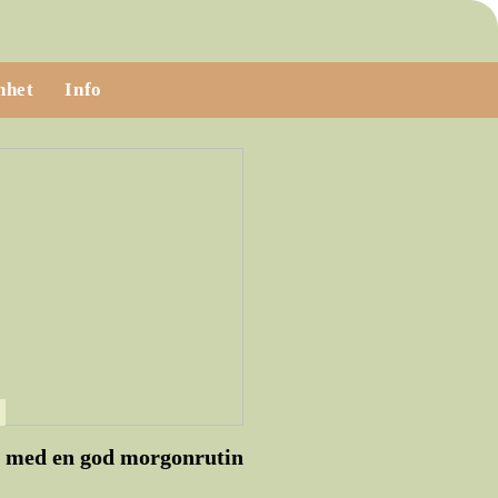
nhet
Info
n med en god morgonrutin