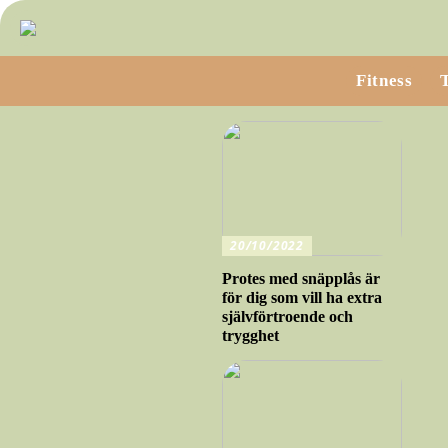
Fitness
20/10/2022
Protes med snäpplås är
för dig som vill ha extra
självförtroende och
trygghet