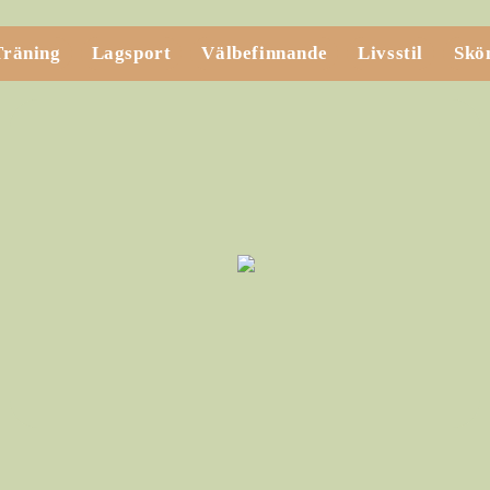
Träning
Lagsport
Välbefinnande
Livsstil
Skö