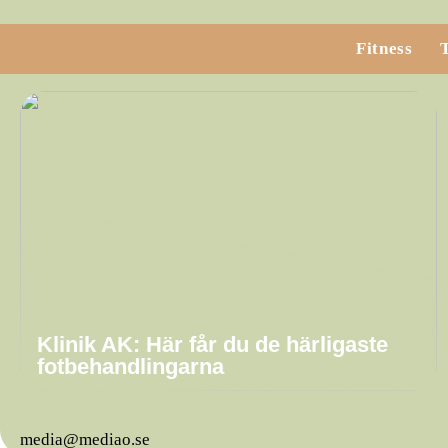
Fitness
Klinik AK: Här får du de härligaste
fotbehandlingarna
media@mediao.se