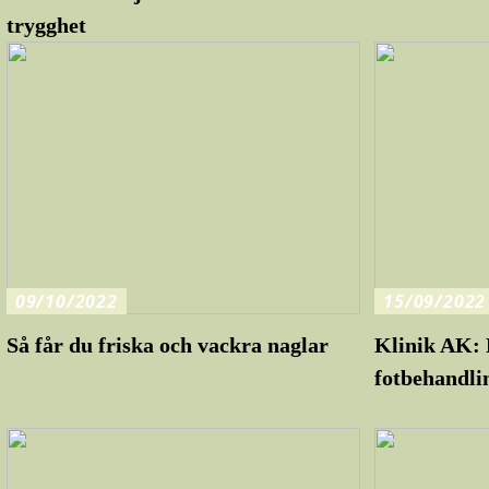
trygghet
09/10/2022
15/09/2022
Så får du friska och vackra naglar
Klinik AK: 
fotbehandli