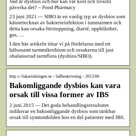
Vad är dysbios och hur kan vår kost och livsstil
påverka det? – Food Pharmacy
23 juni 2021 — SIBO är en vanlig typ av dysbios som
kännetecknas av bakterieinfektion i tunntarmen och
detta kan orsaka förstoppning, diarré, uppblåsthet,
gas, …
I den här artikeln tittar vi på fördelarna med ett
hälsosamt tarmmikrobiom och orsakerna till just
obalanserad tarmflora (dysbios/SIBO).
http s://lakartidningen.se › fallbeskrivning › 2015/06
Bakomliggande dysbios kan vara
orsak till vissa former av IBS
2 juni 2015 — Det goda behandlingsresultatet
indikerar en bakomliggande dysbios som tänkbar
orsak till symtombilden hos en del patienter med IBS.