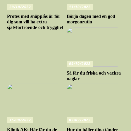
20/10/2022
11/10/2022
Protes med snäpplås är för
Börja dagen med en god
dig som vill ha extra
morgonrutin
självförtroende och trygghet
09/10/2022
Så får du friska och vackra
naglar
15/09/2022
03/09/2022
Klinik AK: Här får du de
Hur du håller dina tänder