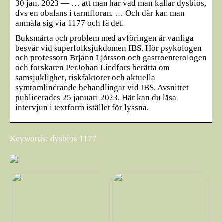
30 jan. 2023 — … att man har vad man kallar dysbios,
dvs en obalans i tarmfloran. … Och där kan man
anmäla sig via 1177 och få det.
Buksmärta och problem med avföringen är vanliga
besvär vid superfolksjukdomen IBS. Hör psykologen
och professorn Brjánn Ljótsson och gastroenterologen
och forskaren PerJohan Lindfors berätta om
samsjuklighet, riskfaktorer och aktuella
symtomlindrande behandlingar vid IBS. Avsnittet
publicerades 25 januari 2023. Här kan du läsa
intervjun i textform istället för lyssna.
Keywords: dysbios 1177