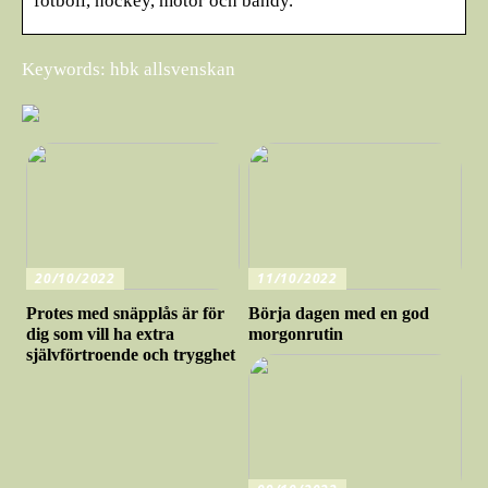
fotboll, hockey, motor och bandy.
Keywords: hbk allsvenskan
20/10/2022
11/10/2022
Protes med snäpplås är för
Börja dagen med en god
dig som vill ha extra
morgonrutin
självförtroende och trygghet