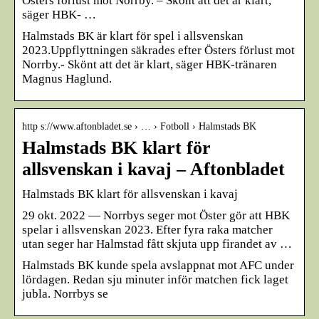
Östers förlust mot Norrby. – Skönt att det är klart,
säger HBK- …
Halmstads BK är klart för spel i allsvenskan
2023.Uppflyttningen säkrades efter Östers förlust mot
Norrby.- Skönt att det är klart, säger HBK-tränaren
Magnus Haglund.
http s://www.aftonbladet.se › … › Fotboll › Halmstads BK
Halmstads BK klart för
allsvenskan i kavaj – Aftonbladet
Halmstads BK klart för allsvenskan i kavaj
29 okt. 2022 — Norrbys seger mot Öster gör att HBK
spelar i allsvenskan 2023. Efter fyra raka matcher
utan seger har Halmstad fått skjuta upp firandet av …
Halmstads BK kunde spela avslappnat mot AFC under
lördagen. Redan sju minuter inför matchen fick laget
jubla. Norrbys se