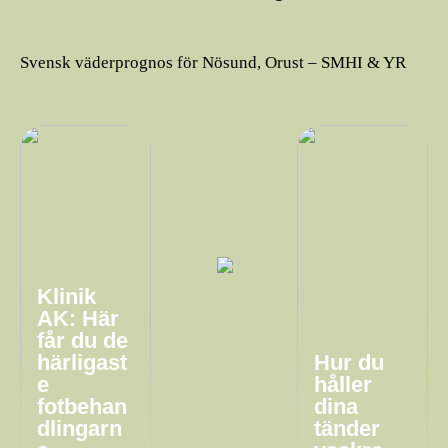
Svensk väderprognos för Nösund, Orust – SMHI & YR
Klinik
AK: Här
får du de
härligast
Hur du
e
håller
fotbehan
dina
dlingarn
tänder