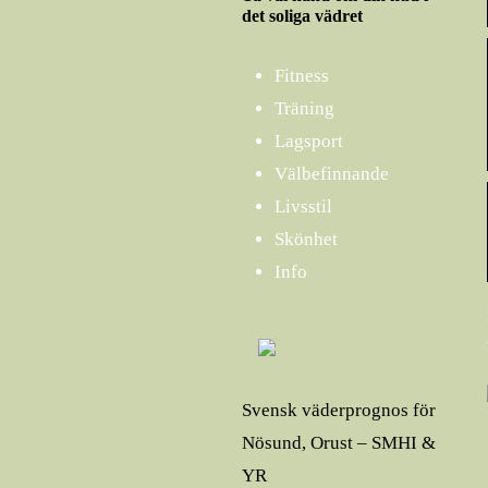
det soliga vädret
Fitness
Träning
Lagsport
Välbefinnande
Livsstil
Skönhet
Info
Svensk väderprognos för
Nösund, Orust – SMHI &
YR