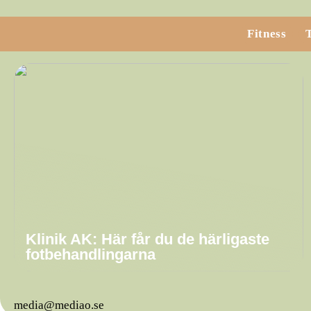
Fitness
Klinik AK: Här får du de härligaste
fotbehandlingarna
media@mediao.se