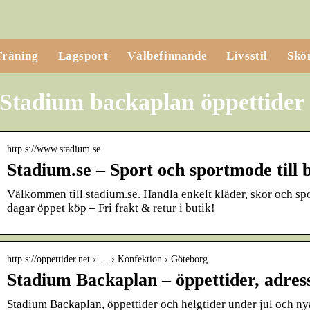
Träning
Lagsport
Välbefinnande
Livsstil
Skö
Stadium backaplan öppettider
http s://www.stadium.se
Stadium.se – Sport och sportmode till b
Välkommen till stadium.se. Handla enkelt kläder, skor och spo
dagar öppet köp – Fri frakt & retur i butik!
http s://oppettider.net › … › Konfektion › Göteborg
Stadium Backaplan – öppettider, adress
Stadium Backaplan, öppettider och helgtider under jul och nyå