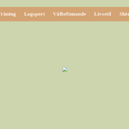
Träning
Lagsport
Välbefinnande
Livsstil
Skö