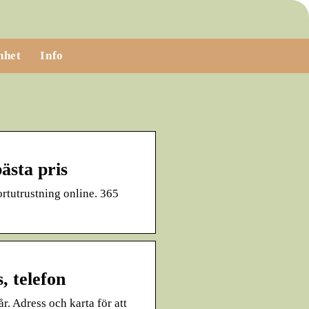
nhet
Info
ästa pris
rtutrustning online. 365
, telefon
r. Adress och karta för att