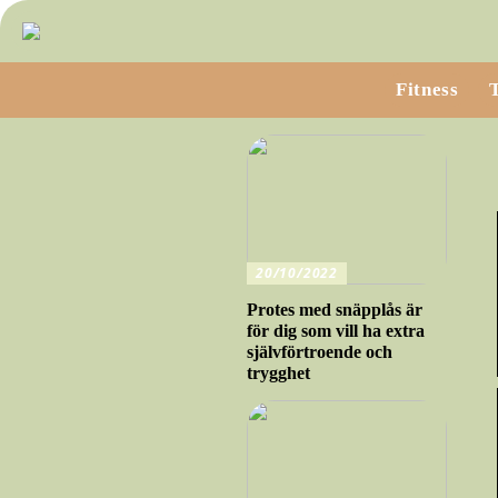
Fitness
20/10/2022
Protes med snäpplås är
för dig som vill ha extra
självförtroende och
trygghet