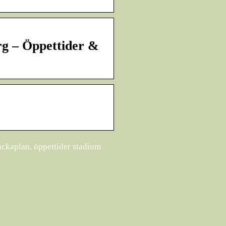
rg – Öppettider &
ackaplan, öppettider stadium