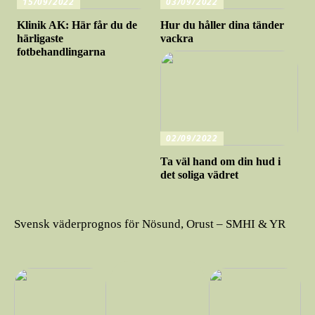
15/09/2022
03/09/2022
Klinik AK: Här får du de
Hur du håller dina tänder
härligaste
vackra
fotbehandlingarna
02/09/2022
Ta väl hand om din hud i
det soliga vädret
Svensk väderprognos för Nösund, Orust – SMHI & YR