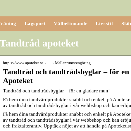
Träning
Lagsport
Välbefinnande
Livsstil
Skö
Tandtråd apoteket
http s://www.apoteket.se › … › Mellanrumsrengöring
Tandtråd och tandtrådsbyglar – för en
Apoteket
Tandtråd och tandtrådsbyglar – för en gladare mun!
Få hem dina tandvårdprodukter snabbt och enkelt på Apoteket.s
av tandtråd och tandtrådsbyglar i vår webbshop och kan erb
Få hem dina tandvårdprodukter snabbt och enkelt på Apoteket.s
av tandtråd och tandtrådsbyglar i vår webbshop och kan erbjud
och fraktalterantiv. Upptäck nöjet av att handla på Apoteket.s