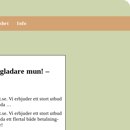
nhet
Info
 gladare mun! –
e. Vi erbjuder ett stort utbud
juda …
e. Vi erbjuder ett stort utbud
a ett flertal både betalning-
e!