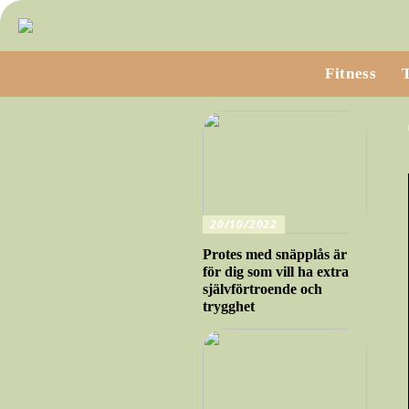
Fitness
20/10/2022
Protes med snäpplås är
för dig som vill ha extra
självförtroende och
trygghet