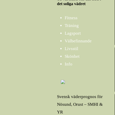
det soliga vädret
Fitness
Träning
Lagsport
Välbefinnande
Livsstil
Skönhet
Info
Svensk väderprognos för
Nösund, Orust – SMHI &
YR