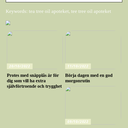
Keywords: tea tree oil apoteket, tee tree oil apoteket
20/10/2022
11/10/2022
Protes med snäpplås är för
Börja dagen med en god
dig som vill ha extra
morgonrutin
självförtroende och trygghet
09/10/2022